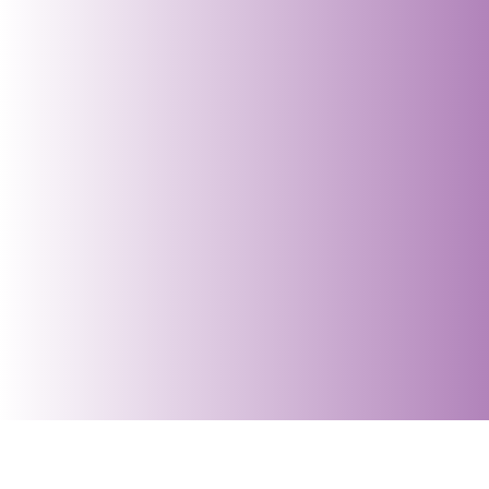
Prendre rendez-vous
cliquant ICI
.
06 82 37 04 53