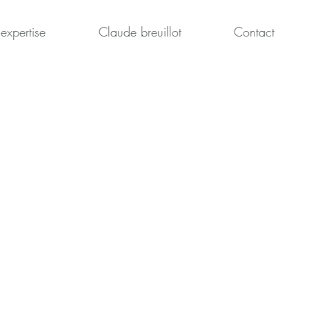
expertise
Claude breuillot
Contact
chologie clinique
nicien.
ute