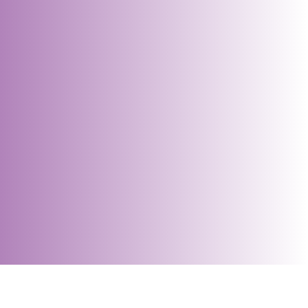
Claude Breuillot
Proche de Chalon-sur-Saône, Tournus,
Louhans, Mâcon, Pont-de-Vaux, Lons-le-
Saunier etc...
03 85 40 18 73
et
06 82 37 04 53